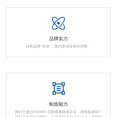
品牌实力
自有品牌“东恒”，国内多省设有代理商。
制造能力
我们已通过ISO9001:2008质量体系认证，拥有标准化厂