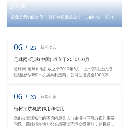
足球网
“质量是我们的文化”，我们将质量放在每一步的中心，努力成
为一家以客户为导向的公司。
06
/
23
新闻动态
足球网-足球(中国) 成立于2010年6月
足球网-足球(中国) 成立于2010年6月，是一家先进的液
压螺旋钻和劈木机属具制造商。公司注册资金1000万
元，拥有多种精加工设备、流水生产线和检测设备。凭借
近8年的销售和服务经验，我们创建了自己的品牌“YD
H”，并得到了中国和世界各地客户的认可。 采用先进技
06
/
23
新闻动态
术，严格控制产品质量，产品性能卓越，至今已获得三十
余项专利， YDH足球网-足球(中国) 、劈木机已远销
植树挖坑机的作用和使用
我们会发现城市的环境问题是人们生活中不可忽视的重要
问题，因此很多地方都会想要让环境变得更好，并且通过