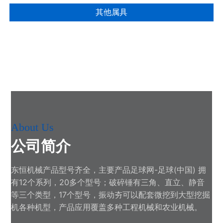
其他属具
About Us
公司简介
东恒机械产品型号齐全，主要产品足球网-足球(中国) 拥
有12个系列，20多个型号；破碎锤有三角、直立、静音
等三个类型，17个型号，振动夯可以配套微挖到大型挖掘
机各种机型，产品应用覆盖多种工程机械和农业机械。